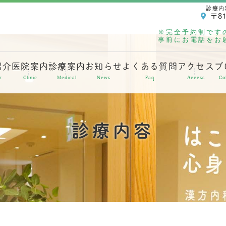
診療内
〒81
※完全予約制です
事前にお電話をお
紹介
医院案内
診療案内
お知らせ
よくある質問
アクセス
ブ
r
Clinic
Medical
News
Faq
Access
Co
診療内容