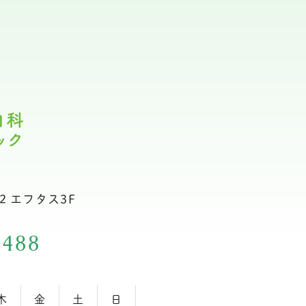
2 エフタス3F
2488
木
金
土
日