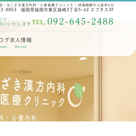
容｜はこざき漢方内科・心身医療クリニック｜JR箱崎駅から徒歩3分
2-0053
福岡県福岡市東区箱崎3丁目5-42 エフタス3F
092-645-2488
ので、
TEL,
願いいたします
ログ
求人情報
lumn
Recruit