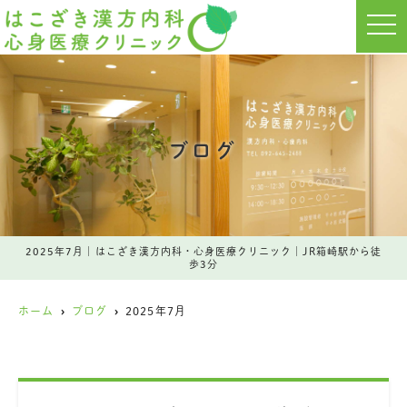
t
o
g
g
l
e
n
a
v
i
ブログ
g
a
t
i
o
n
2025年7月｜はこざき漢方内科・心身医療クリニック｜JR箱崎駅から徒
歩3分
ホーム
ブログ
2025年7月